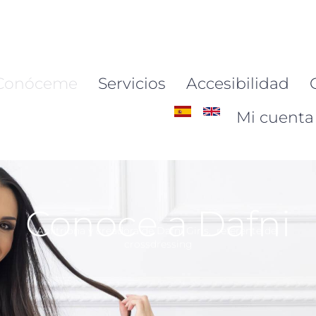
Conóceme
Servicios
Accesibilidad
Mi cuenta 
Conoce a Dafni
Anfitriona y creadora de Dafni Girls, referente del
crossdressing