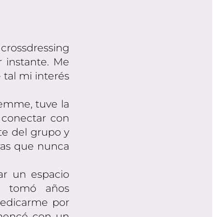
 crossdressing
 instante. Me
 tal mi interés
femme, tuve la
 conectar con
te del grupo y
ras que nunca
ar un espacio
e tomó años
 dedicarme por
omencé con un