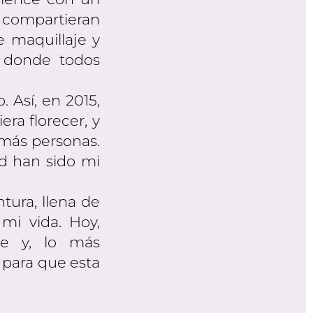
e compartieran
e maquillaje y
s donde todos
. Así, en 2015,
era florecer, y
 más personas.
ad han sido mi
tura, llena de
mi vida. Hoy,
te y, lo más
 para que esta