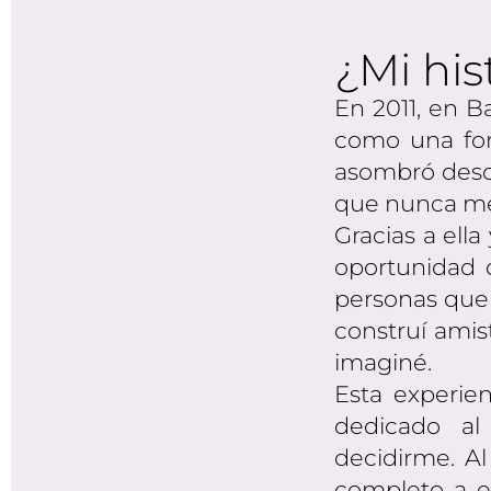
¿Mi his
En 2011, en B
como una for
asombró descub
que nunca me 
Gracias a ell
oportunidad 
personas que 
construí ami
imaginé.
Esta experie
dedicado a
decidirme. Al
completo a e