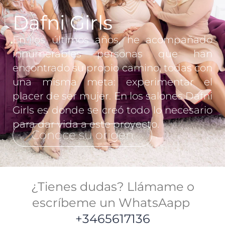
Dafni Girls
En los últimos años, he acompañado
innumerables personas que han
encontrado su propio camino, todas con
una misma meta: experimentar el
placer de ser mujer. En los salones Dafni
Girls es donde se creó todo lo necesario
para dar vida a este proyecto.
Conoce su origen
¿Tienes dudas? Llámame o
escríbeme un WhatsAapp
+3465617136