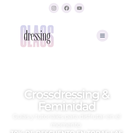
Crossdressing &
Feminidad
By Dafni Cocó
Guías y tutoriales para disfrutar en el
momento
30% DE DESCUENTO EN TODAS LAS